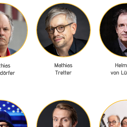
Mathias
Helm
thias
Tretter
von Lü
dörfer