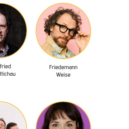
fried
Friedemann
ttichau
Weise