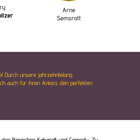
ry
Arne
itzer
Semsrott
e! Durch unsere jahrzehntelang
ch auch für ihren Anlass den perfekten
us den Bereichen Kabarett und Comedy. Zu