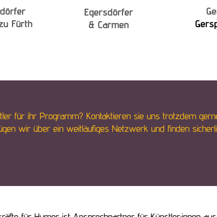
dörfer
Ge
Egersdörfer
zu Fürth
Gersp
& Carmen
ler für ihr Programm? Kontaktieren sie uns trotzdem gern
en wir über ein weitläufiges Netzwerk und finden sicherli
räfte für Humor ist Ansprechpartner für Künstler:innen a