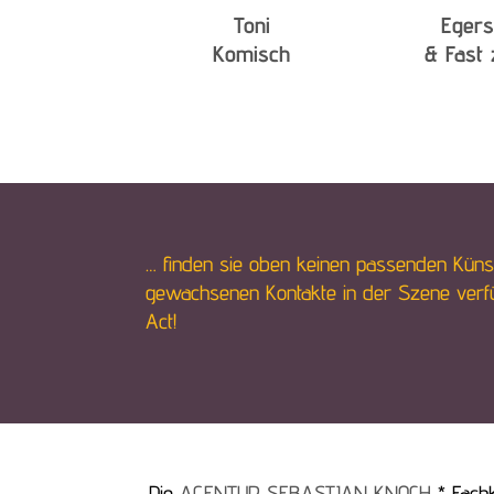
Toni
Egers
Komisch
& Fast 
… finden sie oben keinen passenden Künst
gewachsenen Kontakte in der Szene verfüg
Act!
Die
AGENTUR SEBASTIAN KNOCH
* Fachk