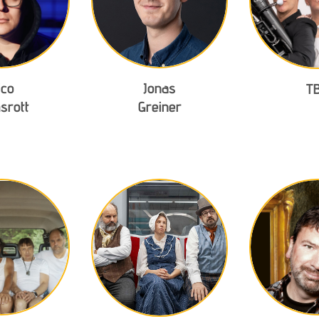
ico
Jonas
T
srott
Greiner